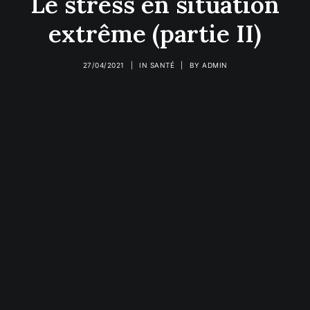
Le stress en situation
Recherche
extrême (partie II)
27/04/2021
|
IN
SANTÉ
|
BY
ADMIN