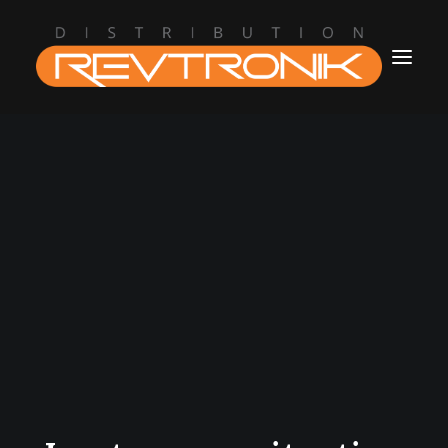
Accueil
L’entreprise
Boutique
Blogue
Contact
revtronik@protonmail.com
514.434.8777
Connection