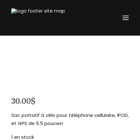
Accueil
L’entreprise
Boutique
Blogue
Contact
30.00
$
revtronik@protonmail.com
514.434.8777
Sac portatif à vélo pour téléphone cellulaire, IPOD,
et GPS de 5.5 pouces!
Connection
1 en stock