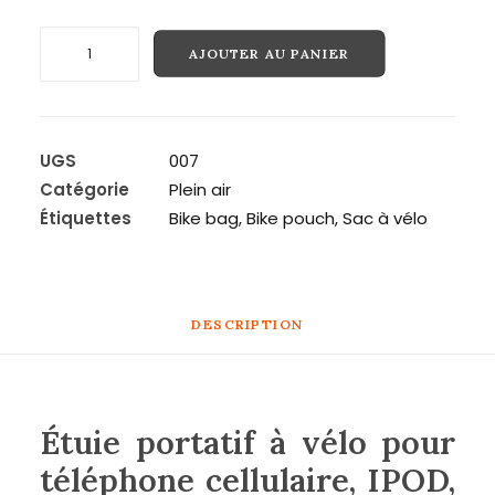
quantité
AJOUTER AU PANIER
Recherche
de
Sac
portatif
à
UGS
007
vélo
Catégorie
Plein air
pour
Étiquettes
Bike bag
,
Bike pouch
,
Sac à vélo
téléphone
cellulaire,
IPOD,
et
DESCRIPTION
GPS
de
5.5
Étuie portatif à vélo pour
pouces!
téléphone cellulaire, IPOD,