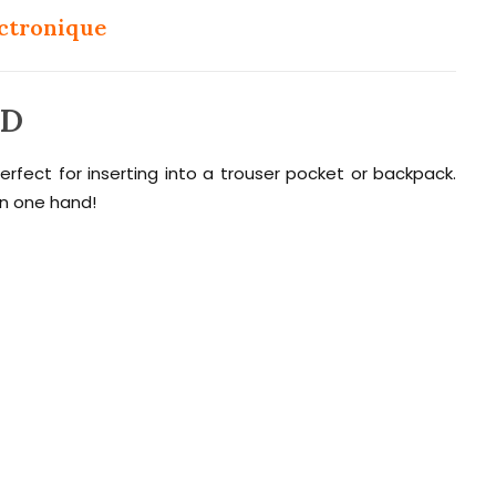
ectronique
ED
rfect for inserting into a trouser pocket or backpack.
 in one hand!