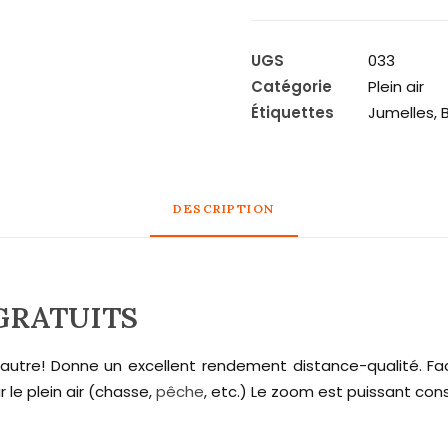
Mini
jumelles
30
UGS
033
X
Catégorie
Plein air
60
Étiquettes
Jumelles
,
ÉTUIT
GRATUIT
DESCRIPTION
 GRATUITS
 autre! Donne un excellent rendement distance-qualité. Fac
 le plein air (chasse,
pêche
, etc.) Le zoom est puissant cons