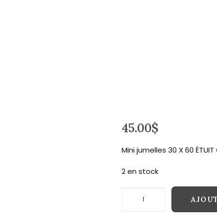
45.00
$
Mini jumelles 30 X 60 ÉTUI
2 en stock
quantité
AJOUT
de