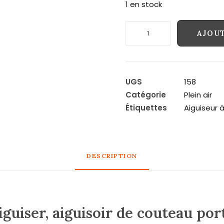
1 en stock
quantité
AJOUT
de
Affuteur
à
couteau,
UGS
158
pierre
Catégorie
Plein air
à
Étiquettes
Aiguiseur 
aiguiser,
aiguisoir
de
couteau
DESCRIPTION
portatif
(portable)
iguiser, aiguisoir de couteau port