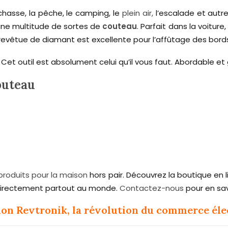
 chasse, la pêche, le camping, le
plein air,
l’escalade et autre
 une multitude de sortes de
couteau
. Parfait dans la voiture
e revêtue de diamant est excellente pour l’affûtage des bord
Cet outil est absolument celui qu’il vous faut. Abordable e
couteau
produits pour la maison
hors pair. Découvrez la boutique en l
 directement partout au monde.
Contactez-nous
pour en sav
ion Revtronik, la révolution du commerce él