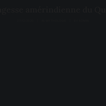
agesse amérindienne du Q
27/12/2020
|
IN
MYTHOLOGIE
|
BY
ADMIN