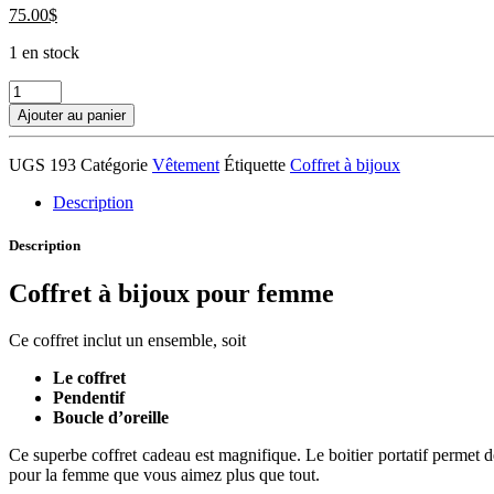
75.00
$
1 en stock
quantité
de
Ajouter au panier
Coffret
à
UGS
193
Catégorie
Vêtement
Étiquette
Coffret à bijoux
bijoux
pendentif
Description
et
boucle
Description
d'oreille
Coffret à bijoux pour femme
Ce coffret inclut un ensemble, soit
Le coffret
Pendentif
Boucle d’oreille
Ce superbe coffret cadeau est magnifique. Le boitier portatif permet d
pour la femme que vous aimez plus que tout.