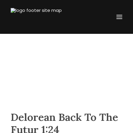
Accueil
L’entreprise
Boutique
Blogue
Contact
revtronik@protonmail.com
514.434.8777
Delorean Back To The
Connection
Futur 1:24