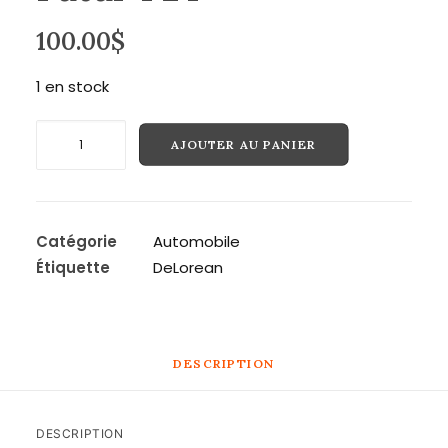
100.00
$
Recherche
1 en stock
quantité
AJOUTER AU PANIER
de
Delorean
Back
To
Catégorie
Automobile
The
Étiquette
DeLorean
Futur
1:24
DESCRIPTION
DESCRIPTION