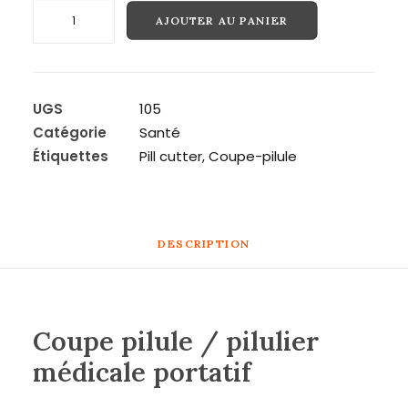
quantité
AJOUTER AU PANIER
de
Recherche
Coupe
pilule
/
UGS
105
pilulier
Catégorie
Santé
médicale
Étiquettes
Pill cutter
,
Coupe-pilule
portatif
DESCRIPTION
Coupe pilule / pilulier
médicale portatif