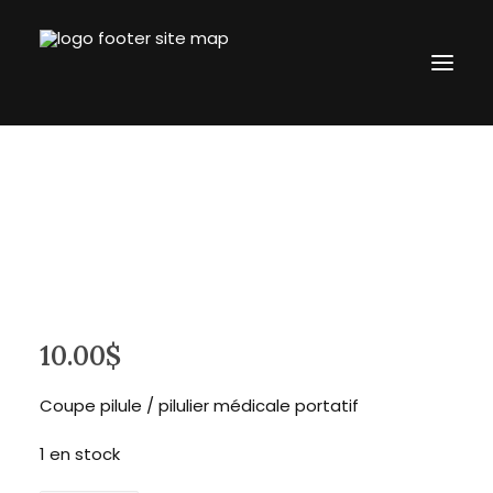
Accueil
L’entreprise
Boutique
Blogue
Contact
10.00
$
revtronik@protonmail.com
514.434.8777
Coupe pilule / pilulier médicale portatif
Connection
1 en stock