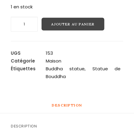
1 en stock
Recherche
quantité
AJOUTER AU PANIER
de
Statut
de
bouddha
UGS
153
thaïlandaise
Catégorie
Maison
Étiquettes
Buddha statue
,
Statue de
Bouddha
DESCRIPTION
DESCRIPTION