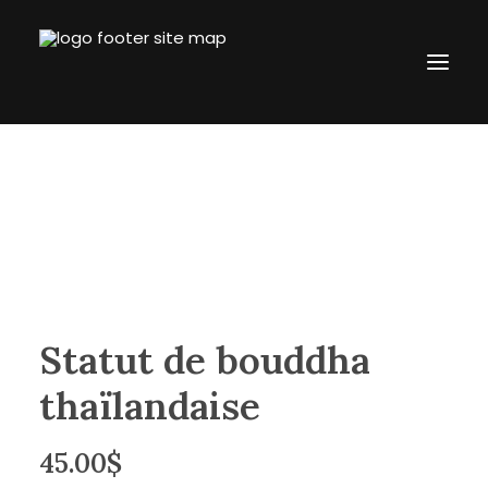
Accueil
L’entreprise
Boutique
Blogue
Contact
Statut de bouddha
revtronik@protonmail.com
thaïlandaise
514.434.8777
Connection
45.00
$