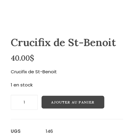
Recherche
Crucifix de St-Benoit
40.00
$
Crucifix de St-Benoit
1 en stock
quantité
AJOUTER AU PANIER
de
Crucifix
de
St-
UGS
146