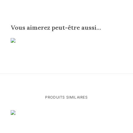
Vous aimerez peut-être aussi…
PRODUITS SIMILAIRES
AJOUTER AU PANIER
Chapelet