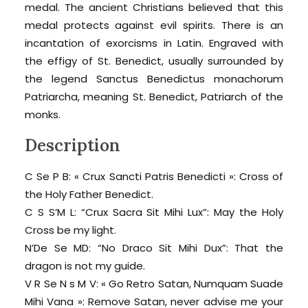
medal. The ancient Christians believed that this
medal protects against evil spirits. There is an
incantation of exorcisms in Latin. Engraved with
the effigy of St. Benedict, usually surrounded by
the legend Sanctus Benedictus monachorum
Patriarcha, meaning St. Benedict, Patriarch of the
monks.
Description
C Se P B: « Crux Sancti Patris Benedicti »: Cross of
the Holy Father Benedict.
C S S’M L: “Crux Sacra Sit Mihi Lux”: May the Holy
Cross be my light.
N’De Se MD: “No Draco Sit Mihi Dux”: That the
dragon is not my guide.
V R Se N s M V: « Go Retro Satan, Numquam Suade
Mihi Vana »: Remove Satan, never advise me your