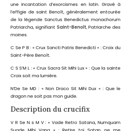
une incantation d’exorcismes en latin. Gravé à
l’effigie de saint Benoît, généralement entourée
de la légende Sanctus Benedictus monachorum
Patriarcha, signifiant
Saint-Benoît
, Patriarche des
moines.
C Se P B : « Crux Sancti Patris Benedicti » : Croix du
Saint-Père Benoît.
C S S’M L : « Crux Sacra Sit Mihi Lux » : Que la sainte
Croix soit ma lumière.
N’De Se MD : « Non Draco Sit Mihi Dux » : Que le
dragon ne soit pas mon guide.
Description du crucifix
V R Se N s M V : « Vade Retro Satana, Numquam
Suade Mihi Vana » : Retire toi Satan, ne me