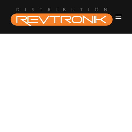
Accueil
L’entreprise
Boutique
Blogue
Contact
revtronik@protonmail.com
514.434.8777
Connection