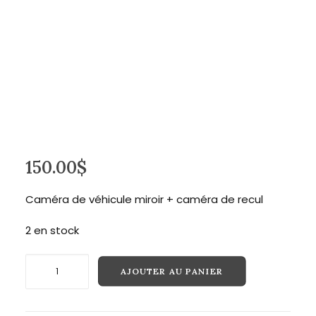
Recherche
150.00
$
Caméra de véhicule miroir + caméra de recul
2 en stock
quantité
AJOUTER AU PANIER
de
Caméra