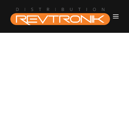
Accueil
L’entreprise
Boutique
Blogue
Contact
revtronik@protonmail.com
514.434.8777
Connection