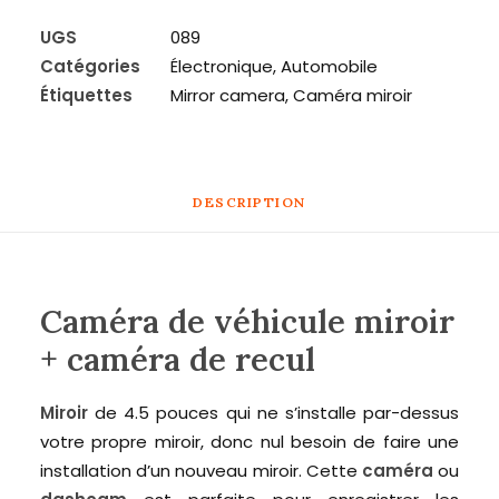
de
véhicule
UGS
089
miroir
Catégories
Électronique
,
Automobile
+
Étiquettes
Mirror camera
,
Caméra miroir
caméra
de
recul
DESCRIPTION
Caméra de véhicule miroir
+ caméra de recul
Miroir
de 4.5 pouces qui ne s’installe par-dessus
votre propre miroir, donc nul besoin de faire une
installation d’un nouveau miroir. Cette
caméra
ou