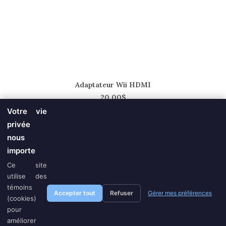
AJOUTER AU PANIER
Adaptateur Wii HDMI
20.00
$
Votre vie
privée
nous
importe
Ce site
T.
514.434.8777
| C.
revtronik@protonmail.com
|
Politique
utilise des
témoins
Accepter tout
Refuser
Gérer mes préférences
Distribution Revtronik © | Tous droits réservés | Conception:
Adsynk
(cookies)
Marketing Électronique
pour
améliorer