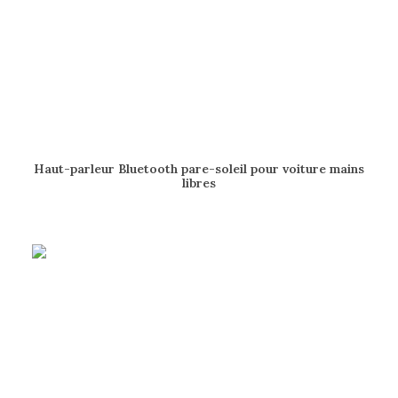
AJOUTER AU PANIER
Haut-parleur Bluetooth pare-soleil pour voiture mains
libres
50.00
$