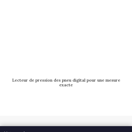
AJOUTER AU PANIER
Lecteur de pression des pneu digital pour une mesure
exacte
25.00
$