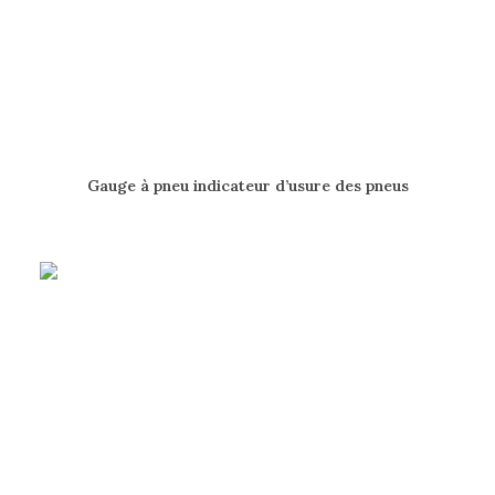
AJOUTER AU PANIER
Gauge à pneu indicateur d’usure des pneus
5.00
$