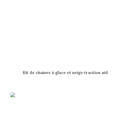
AJOUTER AU PANIER
Kit de chaines à glace et neige traction aid
200.00
$