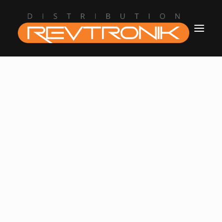
Accueil
L’entreprise
Boutique
Blogue
Contact
revtronik@protonmail.com
514.434.8777
Connection