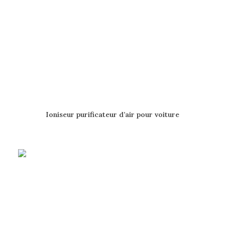
AJOUTER AU PANIER
Ioniseur purificateur d’air pour voiture
50.00
$