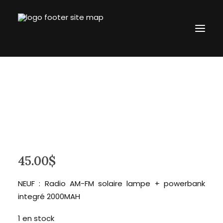
Accueil
L’entreprise
Boutique
Blogue
Contact
45.00
$
revtronik@protonmail.com
514.434.8777
NEUF : Radio AM-FM solaire lampe + powerbank
integré 2000MAH
Connection
1 en stock