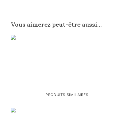
Vous aimerez peut-être aussi…
PRODUITS SIMILAIRES
AJOUTER AU PANIER
Powerbank solaire portatif Jetsun avec lampe de poche