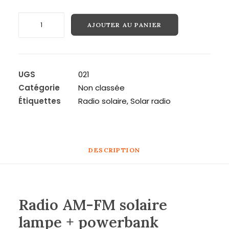
quantité
AJOUTER AU PANIER
Recherche
de
Radio
AM-
FM
UGS
021
solaire
Catégorie
Non classée
lampe
Étiquettes
Radio solaire
,
Solar radio
+
powerbank
integré
2000MAH
DESCRIPTION
Radio AM-FM solaire
lampe + powerbank