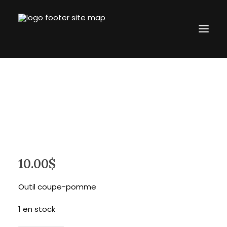
Accueil
L’entreprise
Boutique
Blogue
Contact
10.00
$
revtronik@protonmail.com
514.434.8777
Outil coupe-pomme
Connection
1 en stock