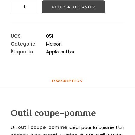
quantité
AJOUTER AU PANIER
de
Recherche
Outil
coupe-
pomme
UGS
051
Catégorie
Maison
Étiquette
Apple cutter
DESCRIPTION
Outil coupe-pomme
Un
outil
coupe-pomme
idéal pour la cuisine ! Un