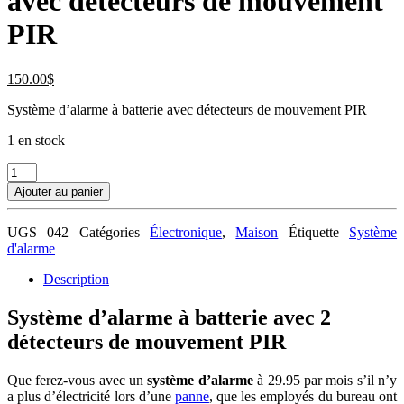
avec détecteurs de mouvement
PIR
150.00
$
Système d’alarme à batterie avec détecteurs de mouvement PIR
1 en stock
quantité
de
Ajouter au panier
Système
d’alarme
UGS
042
Catégories
Électronique
,
Maison
Étiquette
Système
à
d'alarme
batterie
avec
Description
détecteurs
de
Système d’alarme à batterie avec 2
mouvement
PIR
détecteurs de mouvement PIR
Que ferez-vous avec un
système d’alarme
à 29.95 par mois s’il n’y
a plus d’électricité lors d’une
panne
, que les employés du bureau ont