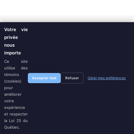
Votre vie
privée
AJOUTER AU PANIER
Support à lunette clip double pour rétroviseur de
voiture
nous
10.00
$
importe
Ce site
T.
514.434.8777
| C.
revtronik@protonmail.com
|
Politique
utilise des
témoins
Accepter tout
Refuser
Gérer mes préférences
Distribution Revtronik © | Tous droits réservés | Conception:
Adsynk
(cookies)
Marketing Électronique
pour
améliorer
votre
expérience
et respecter
la Loi 25 du
Québec.