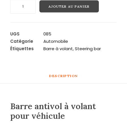
quantité
AJOUTER AU PANIER
de
Recherche
Barre
antivol
à
UGS
085
volant
Catégorie
Automobile
pour
Étiquettes
Barre à volant
,
Steering bar
véhicule
DESCRIPTION
Barre antivol à volant
pour véhicule