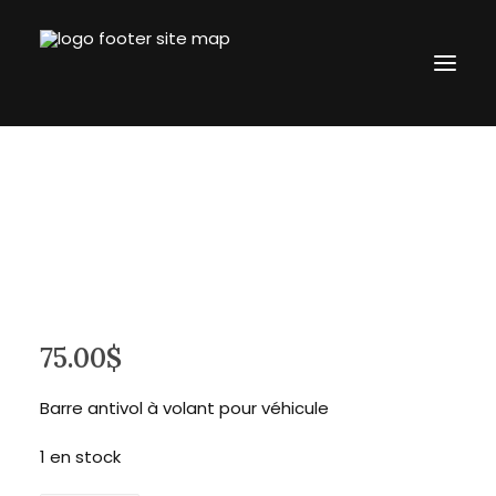
Accueil
L’entreprise
Boutique
Blogue
Contact
75.00
$
revtronik@protonmail.com
514.434.8777
Barre antivol à volant pour véhicule
Connection
1 en stock